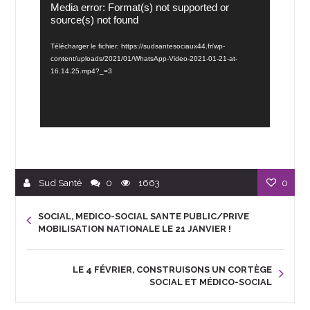
Lecteur
Media error: Format(s) not supported or
vidéo
source(s) not found
Télécharger le fichier: https://sudsantesociaux44.fr/wp-
content/uploads/2021/01/WhatsApp-Video-2021-01-21-at-
16.14.25.mp4?_=3
Sud Santé
0
1663
0
SOCIAL, MEDICO-SOCIAL SANTE PUBLIC/PRIVE
MOBILISATION NATIONALE LE 21 JANVIER !
LE 4 FÉVRIER, CONSTRUISONS UN CORTÈGE
SOCIAL ET MÉDICO-SOCIAL