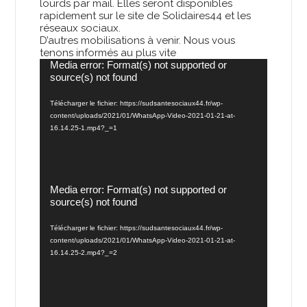
lourds par mail. Elles seront disponibles
rapidement sur le site de Solidaires44 et les
réseaux sociaux.
D’autres mobilisations à venir. Nous vous
tenons informés au plus vite
Lecteur
Media error: Format(s) not supported or
vidéo
source(s) not found
Télécharger le fichier: https://sudsantesociaux44.fr/wp-
content/uploads/2021/01/WhatsApp-Video-2021-01-21-at-
16.14.25-1.mp4?_=1
Lecteur
Media error: Format(s) not supported or
vidéo
source(s) not found
Télécharger le fichier: https://sudsantesociaux44.fr/wp-
content/uploads/2021/01/WhatsApp-Video-2021-01-21-at-
16.14.25-2.mp4?_=2