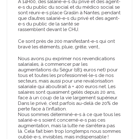
A 14H00, des salarié-e-s du privé et des agent-
e-s du public du social et du médico social se
sont réuni-e-s place Graslin à Nantes, pendant
que d’autres salarié-e-s du privé et des agent-
e-s du public de la santé se
rassemblent devant le CHU.
Ce sont près de 200 manifestant-e-s qui ont
bravé les éléments, pluie, grêle, vent…
Nous avons pu exprimer nos revendications
salariales, à commencer par les
augmentations du Ségur (183 euros net) pour
tous et toutes les professionnel-le-s de nos
secteurs, mais aussi pour une revalorisation
salariale qui aboutirait à + 400 euros net. Les
salaires sont quasiment gelés depuis 20 ans,
face à un coup de la vie largement supérieur.
Dans le privé, c’est parfois au-delà de 20% de
perte face à l’inflation.
Nous sommes déterminé-e-s à ce que tous les
salarié-e-s soient concerné-e-s pas ces
augmentation, mais la lutte ne s’arrêtera pas
là. Cela fait bien trop longtemps nous sommes
oublié-e-s, invisibles, mais indispensable !