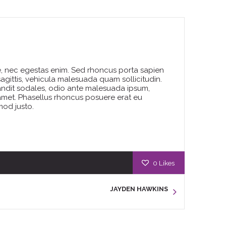
e, nec egestas enim. Sed rhoncus porta sapien
 sagittis, vehicula malesuada quam sollicitudin.
landit sodales, odio ante malesuada ipsum,
t amet. Phasellus rhoncus posuere erat eu
mod justo.
0
Likes
JAYDEN HAWKINS