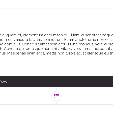
nec aliquam et, elementum accumsan dui. Nam id hendrerit nequ
id arcu varius, a facilisis sem rutrum. Etiam auctor urna non elit
 ac convallis. Donec sit amet sem arcu. Nunc rhoncus, velit id b
bh. Aenean pellentesque nunc nisi, vitae viverra urna laoreet si
arius. Maecenas enim eros, mattis non turpis ac, scelerisque euis
Views