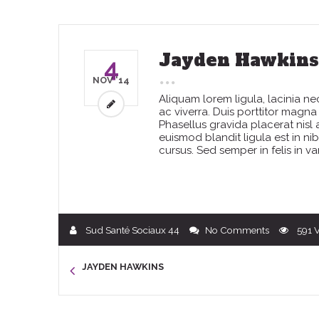
Jayden Hawkins
4
NOV '14
Aliquam lorem ligula, lacinia 
ac viverra. Duis porttitor magna 
Phasellus gravida placerat nisl
euismod blandit ligula est in ni
cursus. Sed semper in felis in v
Sud Santé Sociaux 44
No Comments
591
JAYDEN HAWKINS