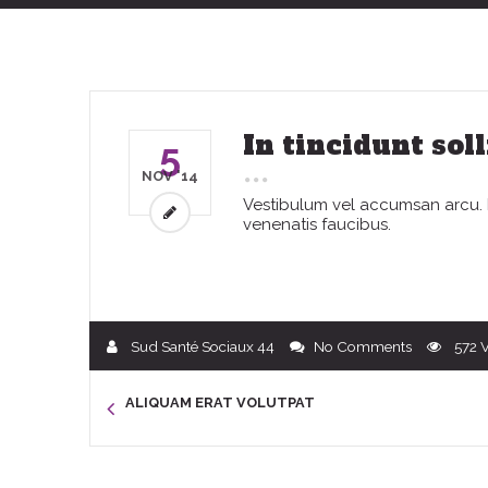
In tincidunt sol
5
NOV '14
Vestibulum vel accumsan arcu. Du
venenatis faucibus.
Sud Santé Sociaux 44
No Comments
572
ALIQUAM ERAT VOLUTPAT