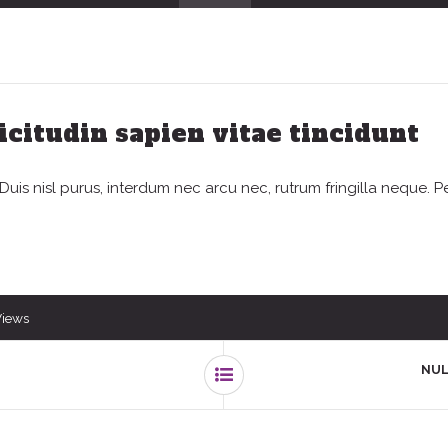
licitudin sapien vitae tincidunt
is nisl purus, interdum nec arcu nec, rutrum fringilla neque. P
Views
NUL