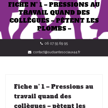
FICHE N° 1 – PRESSIONS AU
TRAVAIL QUAND DES
COLLÈGUES – PÈTENT LES
PLOMBS –
06 07 55 69 95
contact@sudsantesociaux44.fr
Fiche n° 1 – Pressions au
travail quand des
collègues – pètent les