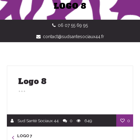
LOGO 8
06 07 55 69 95
contact@sudsantesociaux44.fr
Logo 8
Sud Santé Sociaux 44
0
649
0
LOGO 7