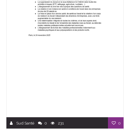
Sud Santé
0
231
0