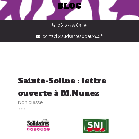
BLOG
06 07 55 69 95
contact@sudsantesociaux44.fr
Sainte-Soline : lettre
ouverte à M.Nunez
Non classé