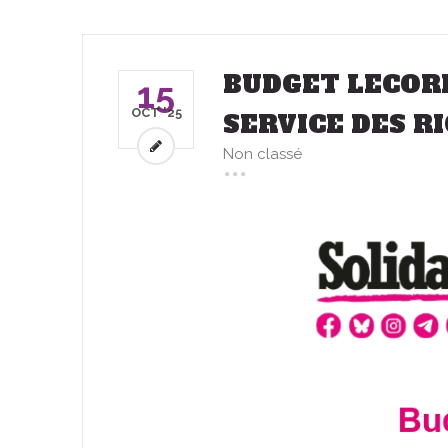
BUDGET LECOR
15
OCT '25
SERVICE DES R
Non classé