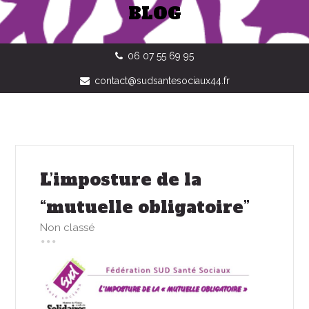
BLOG
06 07 55 69 95
contact@sudsantesociaux44.fr
L’imposture de la
“mutuelle obligatoire”
Non classé