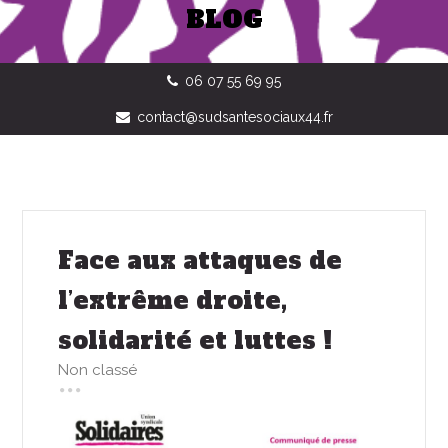
BLOG
06 07 55 69 95
contact@sudsantesociaux44.fr
Face aux attaques de
l’extrême droite,
solidarité et luttes !
Non classé