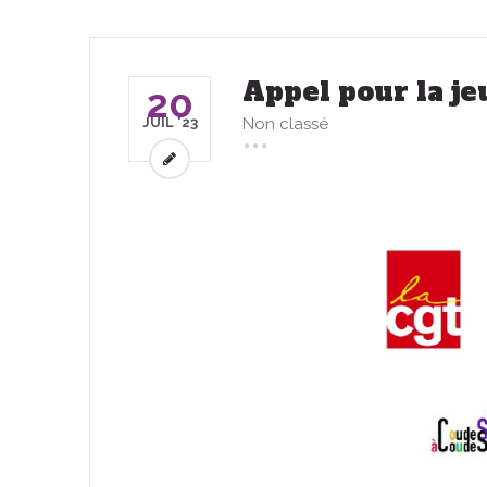
Appel pour la j
20
JUIL '23
Non classé