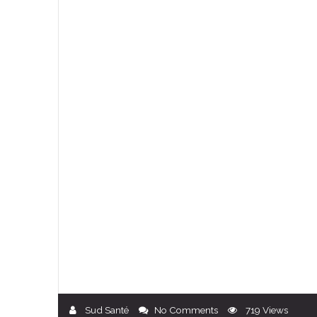
Sud Santé
No Comments
719
Views