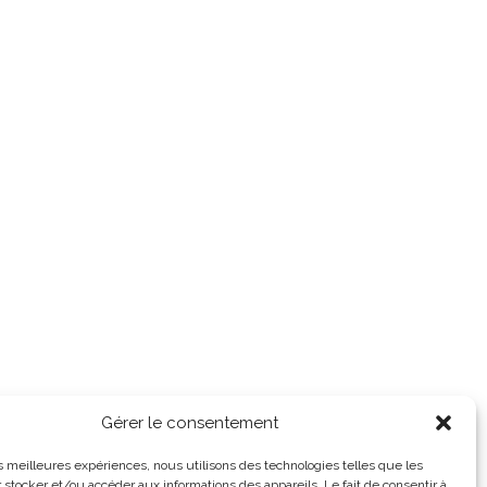
Gérer le consentement
les meilleures expériences, nous utilisons des technologies telles que les
 stocker et/ou accéder aux informations des appareils. Le fait de consentir à