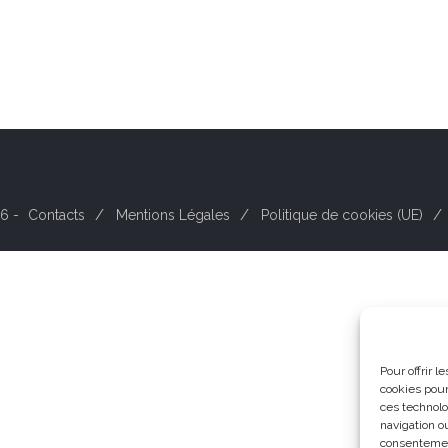
6 -
Contacts
Mentions Légales
Politique de cookies (UE)
Pour offrir 
cookies pour
ces technolo
navigation ou
consentement