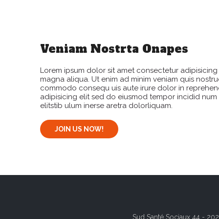
Veniam Nostrta Onapes
Lorem ipsum dolor sit amet consectetur adipisicing
magna aliqua. Ut enim ad minim veniam quis nostrud 
commodo consequ uis aute irure dolor in reprehend
adipisicing elit sed do eiusmod tempor incidid num
elitstib ulum inerse aretra dolorliquam.
JOIN US NOW!
Sud Santé Sociaux 44 - 202