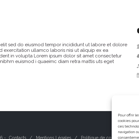
 elit sed do eiusmod tempor incididunt ut labore et dolore
exercitation ullamco laboris nisi ut aliquip ex ea
erit in volupta Lorem ipsum dolor sit amet consectetur
 nibhrn euismod i quaeimc diam retra mattis uts eget
Pour offrir 
cookies pour
ces technolo
navigation ou
6 -
Contacts
Mentions Légales
Politique de cookies (UE)
consentement