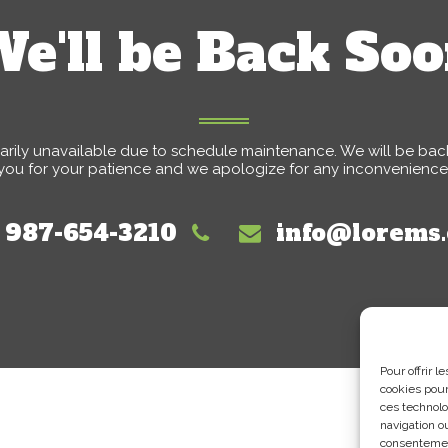
e'll be Back So
arily unavailable due to schedule maintenance. We will be back
you for your patience and we apologize for any inconvenience
- 987-654-3210
info@lorems
Pour offrir 
cookies pour
ces technolo
navigation ou
consentement