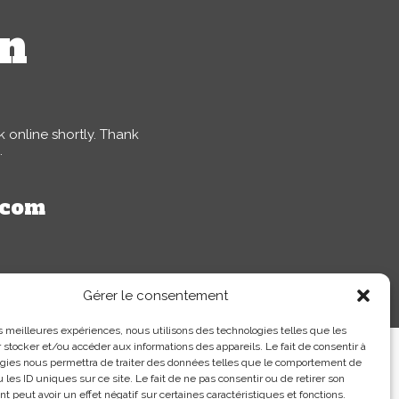
on
 online shortly. Thank
.
.com
Gérer le consentement
les meilleures expériences, nous utilisons des technologies telles que les
 stocker et/ou accéder aux informations des appareils. Le fait de consentir à
gies nous permettra de traiter des données telles que le comportement de
 les ID uniques sur ce site. Le fait de ne pas consentir ou de retirer son
 peut avoir un effet négatif sur certaines caractéristiques et fonctions.